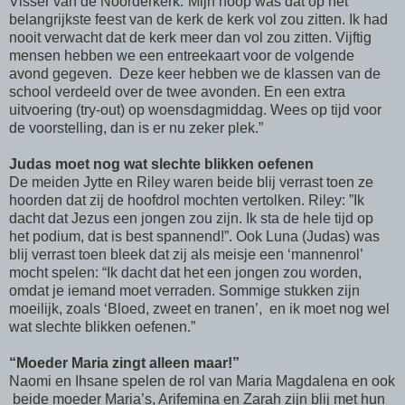
Visser van de Noorderkerk:”Mijn hoop was dat op het
belangrijkste feest van de kerk de kerk vol zou zitten. Ik had
nooit verwacht dat de kerk meer dan vol zou zitten. Vijftig
mensen hebben we een entreekaart voor de volgende
avond gegeven. Deze keer hebben we de klassen van de
school verdeeld over de twee avonden. En een extra
uitvoering (try-out) op woensdagmiddag. Wees op tijd voor
de voorstelling, dan is er nu zeker plek.”
Judas moet nog wat slechte blikken oefenen
De meiden Jytte en Riley waren beide blij verrast toen ze
hoorden dat zij de hoofdrol mochten vertolken. Riley: ”Ik
dacht dat Jezus een jongen zou zijn. Ik sta de hele tijd op
het podium, dat is best spannend!”. Ook Luna (Judas) was
blij verrast toen bleek dat zij als meisje een ‘mannenrol’
mocht spelen: “Ik dacht dat het een jongen zou worden,
omdat je iemand moet verraden. Sommige stukken zijn
moeilijk, zoals ‘Bloed, zweet en tranen’, en ik moet nog wel
wat slechte blikken oefenen.”
“Moeder Maria zingt alleen maar!”
Naomi en Ihsane spelen de rol van Maria Magdalena en ook
beide moeder Maria’s, Arifemina en Zarah zijn blij met hun