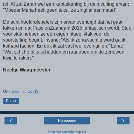
rol. Al zet Zarah wel een kanttekening bij de invulling ervan:
”Moeder Maria heeft geen tekst, ze zingt alleen maar!”.
De acht hoofdrolspelers zijn ervan overtuigd dat het gaat
lukken en dat PassionZaandam 2015 fantastisch wordt. Stuk
voor stuk hebben ze een eigen ritueel vlak voor de
voorstelling begint. Ihsane: ”Als ik zenuwachtig word ga ik
keihard lachen. En ook ik zal vast wel even gillen.” Luna:
“Wat echt helpt is schudden en raar doen om de zenuwen
kwijt te raken.”
Neeltje Waagmeester
Unknown
op
10:49
Delen
‹
›
Homepage
Internetversie tonen