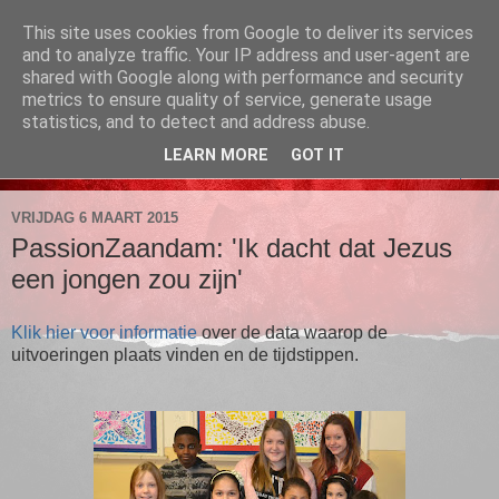
This site uses cookies from Google to deliver its services
PassionZaandam
and to analyze traffic. Your IP address and user-agent are
shared with Google along with performance and security
metrics to ensure quality of service, generate usage
1 en 2 april, Noorderkerk, Heijermansstraat 127, Zaandam
statistics, and to detect and address abuse.
LEARN MORE
GOT IT
▼
VRIJDAG 6 MAART 2015
PassionZaandam: 'Ik dacht dat Jezus
een jongen zou zijn'
Klik hier voor informatie
over de data waarop de
uitvoeringen plaats vinden en de tijdstippen.