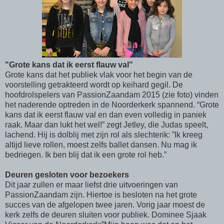
"Grote kans dat ik eerst flauw val"
Grote kans dat het publiek vlak voor het begin van de
voorstelling getrakteerd wordt op keihard gegil. De
hoofdrolspelers van PassionZaandam 2015 (zie foto) vinden
het naderende optreden in de Noorderkerk spannend. “Grote
kans dat ik eerst flauw val en dan even volledig in paniek
raak. Maar dan lukt het wel!” zegt Jetley, die Judas speelt,
lachend. Hij is dolblij met zijn rol als slechterik: ”Ik kreeg
altijd lieve rollen, moest zelfs ballet dansen. Nu mag ik
bedriegen. Ik ben blij dat ik een grote rol heb.”
Deuren gesloten voor bezoekers
Dit jaar zullen er maar liefst drie uitvoeringen van
PassionZaandam zijn. Hiertoe is besloten na het grote
succes van de afgelopen twee jaren. Vorig jaar moest de
kerk zelfs de deuren sluiten voor publiek. Dominee Sjaak