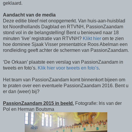
geklaard.
Aandacht van de media
Deze editie bleef niet onopgemerkt. Van huis-aan-huisblad
tot Noordhollands Dagblad en RTVNH, PassionZaandam
stond vol in de belangstelling! Bent u benieuwd naar 18
minuten ‘live’ registratie van RTVNH?
Klikt hier
om te zien
hoe dominee Sjaak Visser presentatrice Roos Abelman een
rondleiding geeft achter de schermen van PassionZaandam.
‘De Orkaan’ plaatste een verslag van PassionZaandam in
tweets en foto’s.
Klik hier voor tweets en foto’s
.
Het team van PassionZaandam komt binnenkort bijeen om
te praten over een eventuele PassionZaandam 2016. Bent u
er dan (weer) bij?
PassionZaandam 2015 in beeld.
Fotografie: Iris van der
Pol en Herman Boutsma