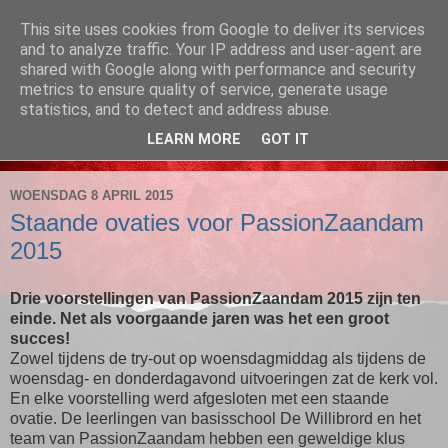
This site uses cookies from Google to deliver its services
PassionZaandam
and to analyze traffic. Your IP address and user-agent are
shared with Google along with performance and security
metrics to ensure quality of service, generate usage
1 en 2 april, Noorderkerk, Heijermansstraat 127, Zaandam
statistics, and to detect and address abuse.
LEARN MORE
GOT IT
▼
WOENSDAG 8 APRIL 2015
Staande ovaties voor PassionZaandam
2015
Drie voorstellingen van PassionZaandam 2015 zijn ten
einde. Net als voorgaande jaren was het een groot
succes!
Zowel tijdens de try-out op woensdagmiddag als tijdens de
woensdag- en donderdagavond uitvoeringen zat de kerk vol.
En elke voorstelling werd afgesloten met een staande
ovatie. De leerlingen van basisschool De Willibrord en het
team van PassionZaandam hebben een geweldige klus