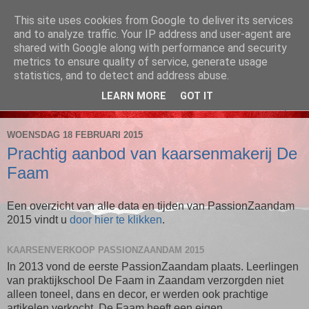
This site uses cookies from Google to deliver its services
PassionZaandam
and to analyze traffic. Your IP address and user-agent are
shared with Google along with performance and security
metrics to ensure quality of service, generate usage
1 en 2 april, Noorderkerk, Heijermansstraat 127, Zaandam
statistics, and to detect and address abuse.
LEARN MORE
GOT IT
▼
WOENSDAG 18 FEBRUARI 2015
Prachtig aanbod van kaarsenmakerij De
Faam
Een overzicht van alle data en tijden van PassionZaandam
2015 vindt u
door hier te klikken
.
KAARSENVERKOOP PASSIONZAANDAM 2015
In 2013 vond de eerste PassionZaandam plaats. Leerlingen
van praktijkschool De Faam in Zaandam verzorgden niet
alleen toneel, dans en decor, er werden ook prachtige
artikelen verkocht. De Faam heeft een eigen