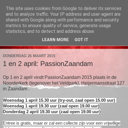
This site uses cookies from Google to deliver its services
PassionZaandam
and to analyze traffic. Your IP address and user-agent are
shared with Google along with performance and security
metrics to ensure quality of service, generate usage
1 en 2 april, Noorderkerk, Heijermansstraat 127, Zaandam
statistics, and to detect and address abuse.
LEARN MORE
GOT IT
▼
DONDERDAG 26 MAART 2015
1 en 2 april: PassionZaandam
Op 1 en 2 april vindt PassionZaandam 2015 plaats in de
Noorderkerk (tegenover het Veldpark), Heijermansstraat 127
in Zaandam .
Woensdag 1 april 15.30 uur (try-out, zaal open 15.00 uur)
Woensdag 1 april 19.30 uur (zaal open 19.00 uur)
Donderdag 2 april 19.30 uur (zaal open 19.00 uur)
Entree is gratis, maar er zal een collecte zijn voor een vrijwillige